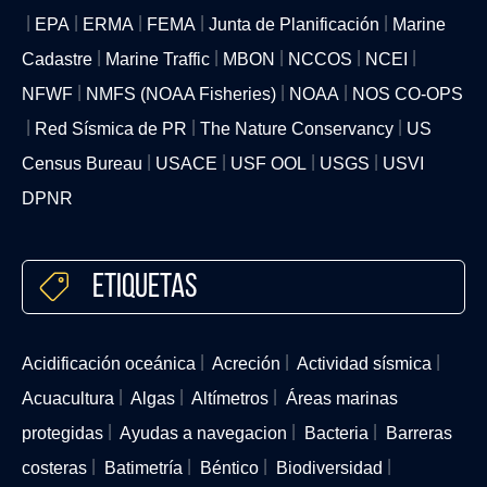
EPA
ERMA
FEMA
Junta de Planificación
Marine
Cadastre
Marine Traffic
MBON
NCCOS
NCEI
NFWF
NMFS (NOAA Fisheries)
NOAA
NOS CO-OPS
Red Sísmica de PR
The Nature Conservancy
US
Census Bureau
USACE
USF OOL
USGS
USVI
DPNR
Etiquetas
Acidificación oceánica
Acreción
Actividad sísmica
Acuacultura
Algas
Altímetros
Áreas marinas
protegidas
Ayudas a navegacion
Bacteria
Barreras
costeras
Batimetría
Béntico
Biodiversidad