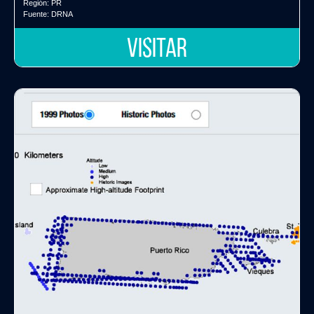
Región:
PR
Fuente:
DRNA
VISITAR