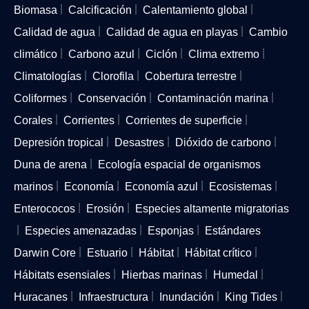
Biomasa
Calcificación
Calentamiento global
Calidad de agua
Calidad de agua en playas
Cambio
climático
Carbono azul
Ciclón
Clima extremo
Climatologías
Clorofila
Cobertura terrestre
Coliformes
Conservación
Contaminación marina
Corales
Corrientes
Corrientes de superficie
Depresión tropical
Desastres
Dióxido de carbono
Duna de arena
Ecología espacial de organismos
marinos
Economía
Economía azul
Ecosistemas
Enterococos
Erosión
Especies altamente migratorias
Especies amenazadas
Esponjas
Estándares
Darwin Core
Estuario
Hábitat
Hábitat crítico
Hábitats esensiales
Hierbas marinas
Humedal
Huracanes
Infraestructura
Inundación
King Tides