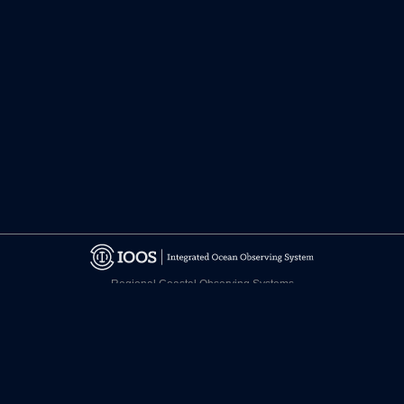
Regional Coastal Observing Systems
National Observing System Partners
©
2026 CARICOOS
Relevo de Responsabilidad
Certificaciones