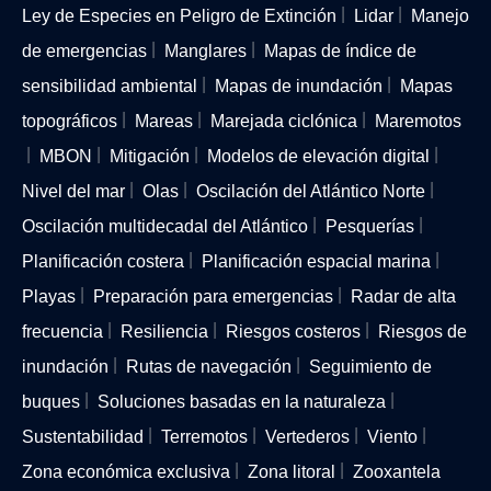
Ley de Especies en Peligro de Extinción
Lidar
Manejo
de emergencias
Manglares
Mapas de índice de
sensibilidad ambiental
Mapas de inundación
Mapas
topográficos
Mareas
Marejada ciclónica
Maremotos
MBON
Mitigación
Modelos de elevación digital
Nivel del mar
Olas
Oscilación del Atlántico Norte
Oscilación multidecadal del Atlántico
Pesquerías
Planificación costera
Planificación espacial marina
Playas
Preparación para emergencias
Radar de alta
frecuencia
Resiliencia
Riesgos costeros
Riesgos de
inundación
Rutas de navegación
Seguimiento de
buques
Soluciones basadas en la naturaleza
Sustentabilidad
Terremotos
Vertederos
Viento
Zona económica exclusiva
Zona litoral
Zooxantela