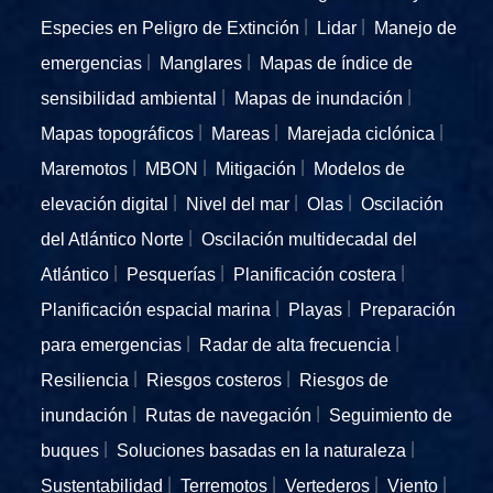
Especies en Peligro de Extinción
Lidar
Manejo de
emergencias
Manglares
Mapas de índice de
sensibilidad ambiental
Mapas de inundación
Mapas topográficos
Mareas
Marejada ciclónica
Maremotos
MBON
Mitigación
Modelos de
elevación digital
Nivel del mar
Olas
Oscilación
del Atlántico Norte
Oscilación multidecadal del
Atlántico
Pesquerías
Planificación costera
Planificación espacial marina
Playas
Preparación
para emergencias
Radar de alta frecuencia
Resiliencia
Riesgos costeros
Riesgos de
inundación
Rutas de navegación
Seguimiento de
buques
Soluciones basadas en la naturaleza
Sustentabilidad
Terremotos
Vertederos
Viento