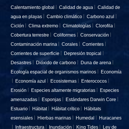
Calentamiento global
Calidad de agua
Calidad de
agua en playas
Cambio climático
Carbono azul
Ciclón
Clima extremo
Climatologías
Clorofila
Cobertura terrestre
Coliformes
Conservación
Contaminación marina
Corales
Corrientes
Corrientes de superficie
Depresión tropical
Desastres
Dióxido de carbono
Duna de arena
Ecología espacial de organismos marinos
Economía
Economía azul
Ecosistemas
Enterococos
Erosión
Especies altamente migratorias
Especies
amenazadas
Esponjas
Estándares Darwin Core
Estuario
Hábitat
Hábitat crítico
Hábitats
esensiales
Hierbas marinas
Humedal
Huracanes
Infraestructura
Inundación
King Tides
Ley de