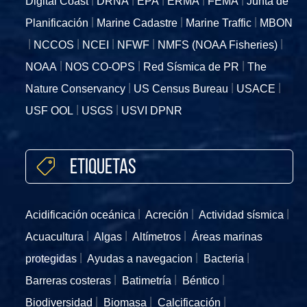
Digital Coast
DRNA
EPA
ERMA
FEMA
Junta de
Planificación
Marine Cadastre
Marine Traffic
MBON
NCCOS
NCEI
NFWF
NMFS (NOAA Fisheries)
NOAA
NOS CO-OPS
Red Sísmica de PR
The
Nature Conservancy
US Census Bureau
USACE
USF OOL
USGS
USVI DPNR
Etiquetas
Acidificación oceánica
Acreción
Actividad sísmica
Acuacultura
Algas
Altímetros
Áreas marinas
protegidas
Ayudas a navegacion
Bacteria
Barreras costeras
Batimetría
Béntico
Biodiversidad
Biomasa
Calcificación