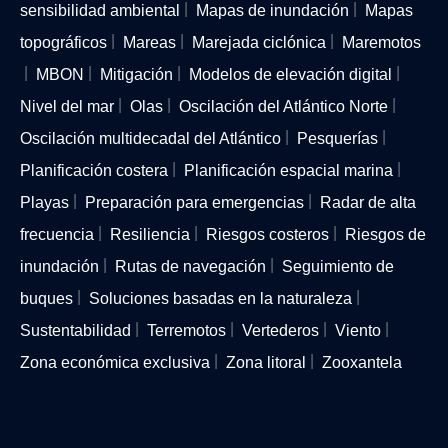
sensibilidad ambiental
Mapas de inundación
Mapas
topográficos
Mareas
Marejada ciclónica
Maremotos
MBON
Mitigación
Modelos de elevación digital
Nivel del mar
Olas
Oscilación del Atlántico Norte
Oscilación multidecadal del Atlántico
Pesquerías
Planificación costera
Planificación espacial marina
Playas
Preparación para emergencias
Radar de alta
frecuencia
Resiliencia
Riesgos costeros
Riesgos de
inundación
Rutas de navegación
Seguimiento de
buques
Soluciones basadas en la naturaleza
Sustentabilidad
Terremotos
Vertederos
Viento
Zona económica exclusiva
Zona litoral
Zooxantela