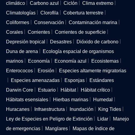
climático
Carbono azul
Ciclón
Clima extremo
Climatologías
Clorofila
Cobertura terrestre
Coliformes
Conservación
Contaminación marina
Corales
Corrientes
Corrientes de superficie
Depresión tropical
Desastres
Dióxido de carbono
Duna de arena
Ecología espacial de organismos
marinos
Economía
Economía azul
Ecosistemas
Enterococos
Erosión
Especies altamente migratorias
Especies amenazadas
Esponjas
Estándares
Darwin Core
Estuario
Hábitat
Hábitat crítico
Hábitats esensiales
Hierbas marinas
Humedal
Huracanes
Infraestructura
Inundación
King Tides
Ley de Especies en Peligro de Extinción
Lidar
Manejo
de emergencias
Manglares
Mapas de índice de