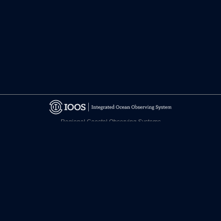
Regional Coastal Observing Systems
National Observing System Partners
©
2026 CARICOOS
Relevo de Responsabilidad
Certificaciones
facebook.com/CariCOOS
twitter.com/CariCOOS