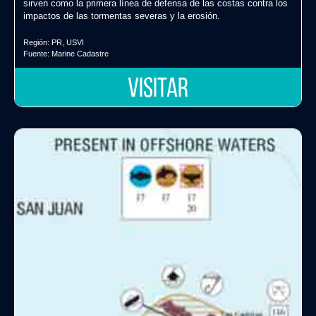
sirven como la primera línea de defensa de las costas contra los
impactos de las tormentas severas y la erosión.
Región:
PR
,
USVI
Fuente:
Marine Cadastre
VISITAR