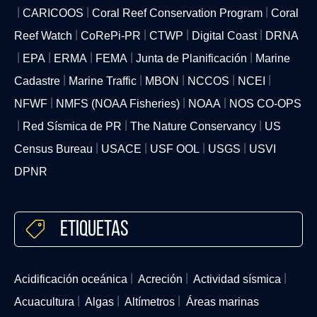
CARICOOS
Coral Reef Conservation Program
Coral
Reef Watch
CoRePi-PR
CTWP
Digital Coast
DRNA
EPA
ERMA
FEMA
Junta de Planificación
Marine
Cadastre
Marine Traffic
MBON
NCCOS
NCEI
NFWF
NMFS (NOAA Fisheries)
NOAA
NOS CO-OPS
Red Sísmica de PR
The Nature Conservancy
US
Census Bureau
USACE
USF OOL
USGS
USVI
DPNR
Etiquetas
Acidificación oceánica
Acreción
Actividad sísmica
Acuacultura
Algas
Altímetros
Áreas marinas