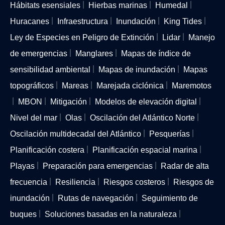
Hábitats esensiales
Hierbas marinas
Humedal
Huracanes
Infraestructura
Inundación
King Tides
Ley de Especies en Peligro de Extinción
Lidar
Manejo
de emergencias
Manglares
Mapas de índice de
sensibilidad ambiental
Mapas de inundación
Mapas
topográficos
Mareas
Marejada ciclónica
Maremotos
MBON
Mitigación
Modelos de elevación digital
Nivel del mar
Olas
Oscilación del Atlántico Norte
Oscilación multidecadal del Atlántico
Pesquerías
Planificación costera
Planificación espacial marina
Playas
Preparación para emergencias
Radar de alta
frecuencia
Resiliencia
Riesgos costeros
Riesgos de
inundación
Rutas de navegación
Seguimiento de
buques
Soluciones basadas en la naturaleza