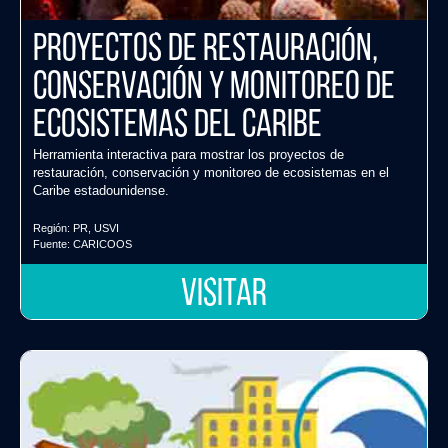
Proyectos de Restauración,
Conservación y Monitoreo de
Ecosistemas del Caribe
Herramienta interactiva para mostrar los proyectos de
restauración, conservación y monitoreo de ecosistemas en el
Caribe estadounidense.
Región:
PR
,
USVI
Fuente:
CARICOOS
VISITAR