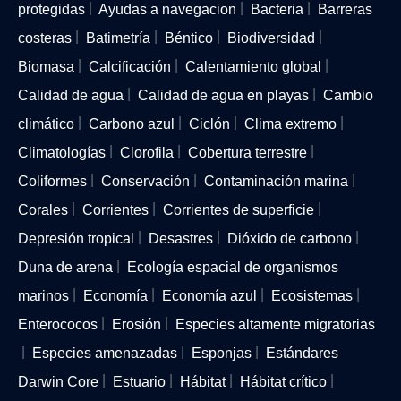
protegidas
Ayudas a navegacion
Bacteria
Barreras
costeras
Batimetría
Béntico
Biodiversidad
Biomasa
Calcificación
Calentamiento global
Calidad de agua
Calidad de agua en playas
Cambio
climático
Carbono azul
Ciclón
Clima extremo
Climatologías
Clorofila
Cobertura terrestre
Coliformes
Conservación
Contaminación marina
Corales
Corrientes
Corrientes de superficie
Depresión tropical
Desastres
Dióxido de carbono
Duna de arena
Ecología espacial de organismos
marinos
Economía
Economía azul
Ecosistemas
Enterococos
Erosión
Especies altamente migratorias
Especies amenazadas
Esponjas
Estándares
Darwin Core
Estuario
Hábitat
Hábitat crítico