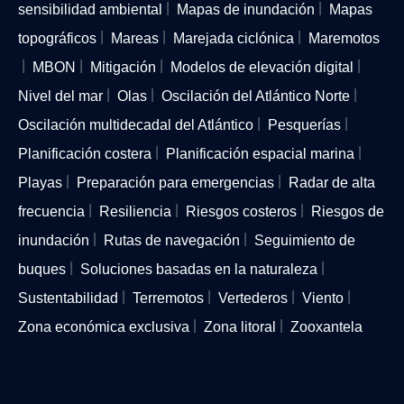
sensibilidad ambiental
Mapas de inundación
Mapas
topográficos
Mareas
Marejada ciclónica
Maremotos
MBON
Mitigación
Modelos de elevación digital
Nivel del mar
Olas
Oscilación del Atlántico Norte
Oscilación multidecadal del Atlántico
Pesquerías
Planificación costera
Planificación espacial marina
Playas
Preparación para emergencias
Radar de alta
frecuencia
Resiliencia
Riesgos costeros
Riesgos de
inundación
Rutas de navegación
Seguimiento de
buques
Soluciones basadas en la naturaleza
Sustentabilidad
Terremotos
Vertederos
Viento
Zona económica exclusiva
Zona litoral
Zooxantela