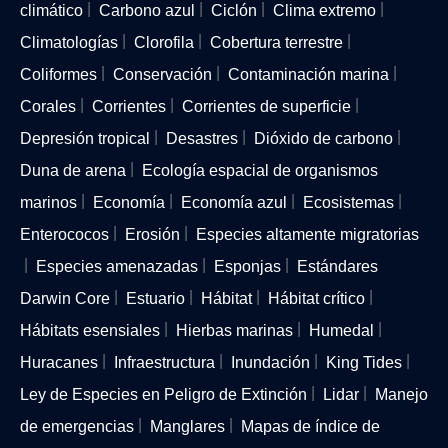
climático
Carbono azul
Ciclón
Clima extremo
Climatologías
Clorofila
Cobertura terrestre
Coliformes
Conservación
Contaminación marina
Corales
Corrientes
Corrientes de superficie
Depresión tropical
Desastres
Dióxido de carbono
Duna de arena
Ecología espacial de organismos
marinos
Economía
Economía azul
Ecosistemas
Enterococos
Erosión
Especies altamente migratorias
Especies amenazadas
Esponjas
Estándares
Darwin Core
Estuario
Hábitat
Hábitat crítico
Hábitats esensiales
Hierbas marinas
Humedal
Huracanes
Infraestructura
Inundación
King Tides
Ley de Especies en Peligro de Extinción
Lidar
Manejo
de emergencias
Manglares
Mapas de índice de