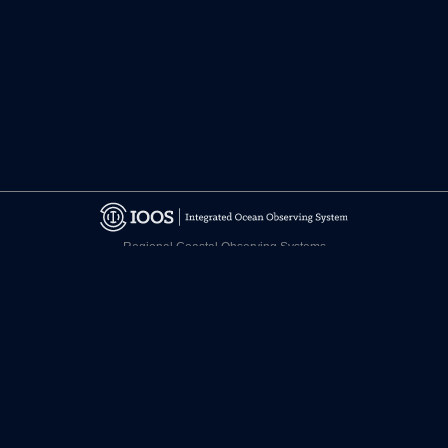
Regional Coastal Observing Systems
National Observing System Partners
©
2026 CARICOOS
Relevo de Responsabilidad
Certificaciones
facebook.com/CariCOOS
twitter.com/CariCOOS