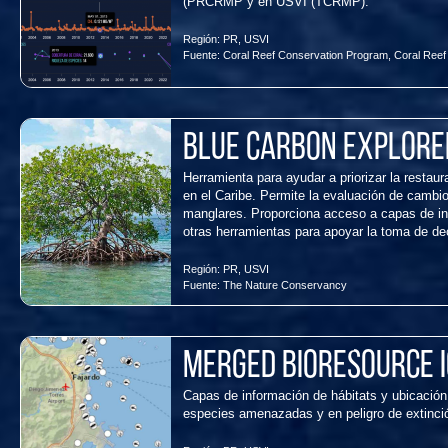
(PRCRMP y en USVI (TCRMP).
Región:
PR
,
USVI
Fuente:
Coral Reef Conservation Program
,
Coral Reef
Blue Carbon Explore
Herramienta para ayudar a priorizar la resta
en el Caribe. Permite la evaluación de cambio
manglares. Proporciona acceso a capas de inf
otras herramientas para apoyar la toma de de
Región:
PR
,
USVI
Fuente:
The Nature Conservancy
Merged Bioresource 
Capas de información de hábitats y ubicación
especies amenazadas y en peligro de extinci