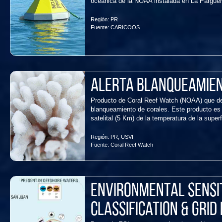
oceánica de la NOAA instalada en La Parguer
Región:
PR
Fuente:
CARICOOS
Alerta Blanqueamien
Producto de Coral Reef Watch (NOAA) que des
blanqueamiento de corales. Este producto es d
satelital (5 Km) de la temperatura de la super
Región:
PR
,
USVI
Fuente:
Coral Reef Watch
Environmental Sensit
Classification & Grid