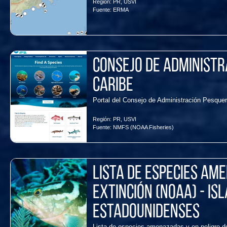
Región:
PR
,
USVI
Fuente:
ERMA
Consejo de Administr
Caribe
Portal del Consejo de Administración Pesquer
Región:
PR
,
USVI
Fuente:
NMFS (NOAA Fisheries)
Lista de especies am
extinción (NOAA) - Is
Estadounidenses
Lista de especies amenazadas y en peligro de 