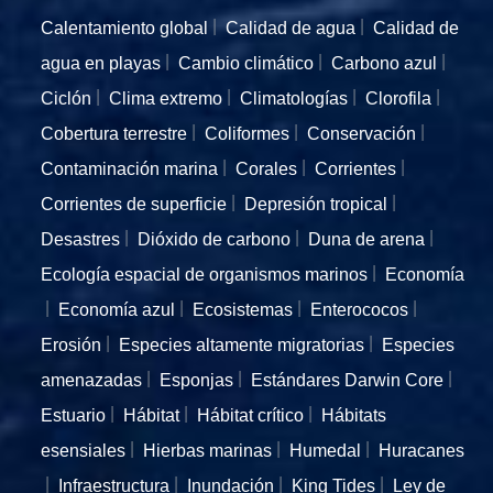
Calentamiento global
Calidad de agua
Calidad de
agua en playas
Cambio climático
Carbono azul
Ciclón
Clima extremo
Climatologías
Clorofila
Cobertura terrestre
Coliformes
Conservación
Contaminación marina
Corales
Corrientes
Corrientes de superficie
Depresión tropical
Desastres
Dióxido de carbono
Duna de arena
Ecología espacial de organismos marinos
Economía
Economía azul
Ecosistemas
Enterococos
Erosión
Especies altamente migratorias
Especies
amenazadas
Esponjas
Estándares Darwin Core
Estuario
Hábitat
Hábitat crítico
Hábitats
esensiales
Hierbas marinas
Humedal
Huracanes
Infraestructura
Inundación
King Tides
Ley de