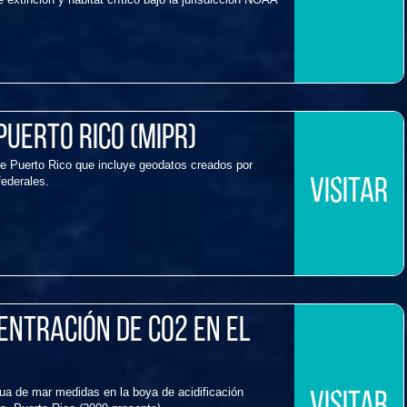
Puerto Rico (MIPR)
de Puerto Rico que incluye geodatos creados por
federales.
VISITAR
entración de CO2 en el
a de mar medidas en la boya de acidificación
VISITAR