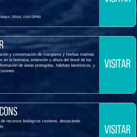
 Watch
,
DRNA
,
USVI DPNR
r
uración y conservación de manglares y hierbas marinas
s en la biomasa, extensión y altura del dosel de los
VISITAR
ormación de áreas protegidas, hábitats bentónicos, y
cisiones.
Icons
 de recursos biológicos costeros, destacando
ón.
VISITAR