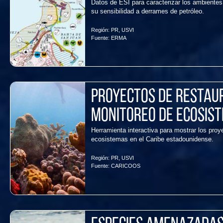
Datos de ESI para caracterizar los ambientes 
su sensibilidad a derrames de petróleo.
Región:
PR
,
USVI
Fuente:
ERMA
Proyectos de Restaur
Monitoreo de Ecosist
Herramienta interactiva para mostrar los pro
ecosistemas en el Caribe estadounidense.
Región:
PR
,
USVI
Fuente:
CARICOOS