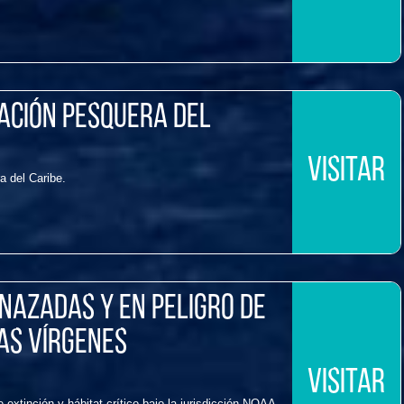
ación Pesquera del
VISITAR
a del Caribe.
enazadas y en peligro de
las Vírgenes
VISITAR
extinción y hábitat crítico bajo la jurisdicción NOAA