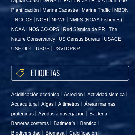
Digital Coast
DRNA
EPA
ERMA
FEMA
Junta de
Planificación
Marine Cadastre
Marine Traffic
MBON
NCCOS
NCEI
NFWF
NMFS (NOAA Fisheries)
NOAA
NOS CO-OPS
Red Sísmica de PR
The
Nature Conservancy
US Census Bureau
USACE
USF OOL
USGS
USVI DPNR
Etiquetas
Acidificación oceánica
Acreción
Actividad sísmica
Acuacultura
Algas
Altímetros
Áreas marinas
protegidas
Ayudas a navegacion
Bacteria
Barreras costeras
Batimetría
Béntico
Biodiversidad
Biomasa
Calcificación