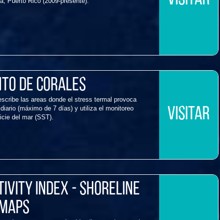
a, Puerto Rico (2009-presente).
to de Corales
cribe las areas donde el stress termal provoca
iario (máximo de 7 días) y utiliza el monitoreo
VISITAR
ficie del mar (SST).
ivity Index - Shoreline
 Maps