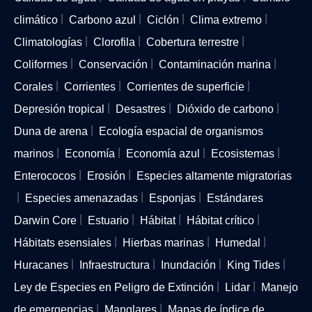
climático
Carbono azul
Ciclón
Clima extremo
Climatologías
Clorofila
Cobertura terrestre
Coliformes
Conservación
Contaminación marina
Corales
Corrientes
Corrientes de superficie
Depresión tropical
Desastres
Dióxido de carbono
Duna de arena
Ecología espacial de organismos
marinos
Economía
Economía azul
Ecosistemas
Enterococos
Erosión
Especies altamente migratorias
Especies amenazadas
Esponjas
Estándares
Darwin Core
Estuario
Hábitat
Hábitat crítico
Hábitats esensiales
Hierbas marinas
Humedal
Huracanes
Infraestructura
Inundación
King Tides
Ley de Especies en Peligro de Extinción
Lidar
Manejo
de emergencias
Manglares
Mapas de índice de