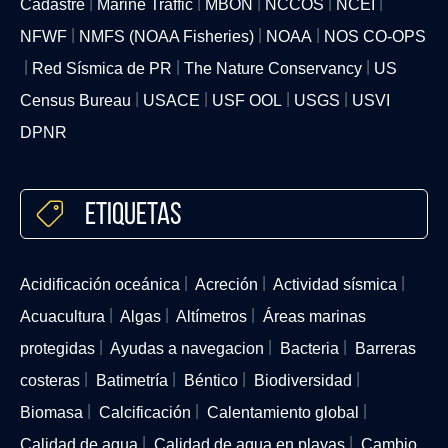
Cadastre
Marine Traffic
MBON
NCCOS
NCEI
NFWF
NMFS (NOAA Fisheries)
NOAA
NOS CO-OPS
Red Sísmica de PR
The Nature Conservancy
US
Census Bureau
USACE
USF OOL
USGS
USVI
DPNR
Etiquetas
Acidificación oceánica
Acreción
Actividad sísmica
Acuacultura
Algas
Altímetros
Áreas marinas
protegidas
Ayudas a navegacion
Bacteria
Barreras
costeras
Batimetría
Béntico
Biodiversidad
Biomasa
Calcificación
Calentamiento global
Calidad de agua
Calidad de agua en playas
Cambio