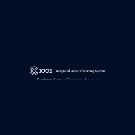
Regional Coastal Observing Systems
National Observing System Partners
©
2026 CARICOOS
Relevo de Responsabilidad
Certificaciones
facebook.com/CariCOOS
twitter.com/CariCOOS