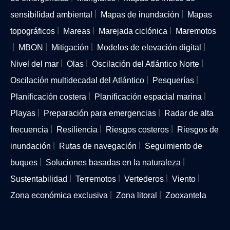
sensibilidad ambiental
Mapas de inundación
Mapas
topográficos
Mareas
Marejada ciclónica
Maremotos
MBON
Mitigación
Modelos de elevación digital
Nivel del mar
Olas
Oscilación del Atlántico Norte
Oscilación multidecadal del Atlántico
Pesquerías
Planificación costera
Planificación espacial marina
Playas
Preparación para emergencias
Radar de alta
frecuencia
Resiliencia
Riesgos costeros
Riesgos de
inundación
Rutas de navegación
Seguimiento de
buques
Soluciones basadas en la naturaleza
Sustentabilidad
Terremotos
Vertederos
Viento
Zona económica exclusiva
Zona litoral
Zooxantela