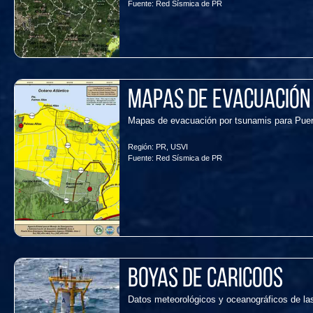
Fuente:
Red Sísmica de PR
Mapas de evacuación 
Mapas de evacuación por tsunamis para Puer
Región:
PR
,
USVI
Fuente:
Red Sísmica de PR
Boyas de CARICOOS
Datos meteorológicos y oceanográficos de 