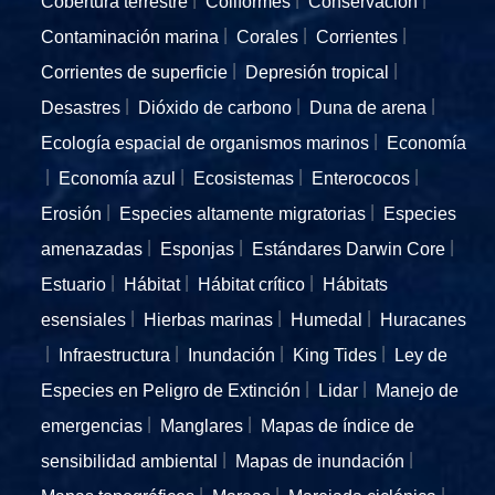
Cobertura terrestre
Coliformes
Conservación
Contaminación marina
Corales
Corrientes
Corrientes de superficie
Depresión tropical
Desastres
Dióxido de carbono
Duna de arena
Ecología espacial de organismos marinos
Economía
Economía azul
Ecosistemas
Enterococos
Erosión
Especies altamente migratorias
Especies
amenazadas
Esponjas
Estándares Darwin Core
Estuario
Hábitat
Hábitat crítico
Hábitats
esensiales
Hierbas marinas
Humedal
Huracanes
Infraestructura
Inundación
King Tides
Ley de
Especies en Peligro de Extinción
Lidar
Manejo de
emergencias
Manglares
Mapas de índice de
sensibilidad ambiental
Mapas de inundación