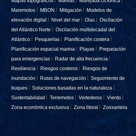
Mapas topográficos
Mareas
Marejada ciclónica
Maremotos
MBON
Mitigación
Modelos de
elevación digital
Nivel del mar
Olas
Oscilación
del Atlántico Norte
Oscilación multidecadal del
Atlántico
Pesquerías
Planificación costera
Planificación espacial marina
Playas
Preparación
para emergencias
Radar de alta frecuencia
Resiliencia
Riesgos costeros
Riesgos de
inundación
Rutas de navegación
Seguimiento de
buques
Soluciones basadas en la naturaleza
Sustentabilidad
Terremotos
Vertederos
Viento
Zona económica exclusiva
Zona litoral
Zooxantela