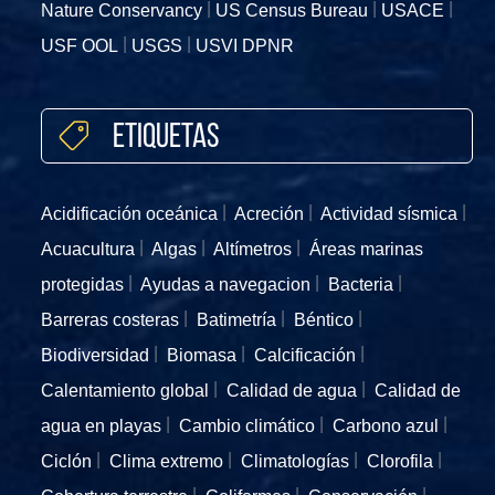
Nature Conservancy
US Census Bureau
USACE
USF OOL
USGS
USVI DPNR
Etiquetas
Acidificación oceánica
Acreción
Actividad sísmica
Acuacultura
Algas
Altímetros
Áreas marinas
protegidas
Ayudas a navegacion
Bacteria
Barreras costeras
Batimetría
Béntico
Biodiversidad
Biomasa
Calcificación
Calentamiento global
Calidad de agua
Calidad de
agua en playas
Cambio climático
Carbono azul
Ciclón
Clima extremo
Climatologías
Clorofila