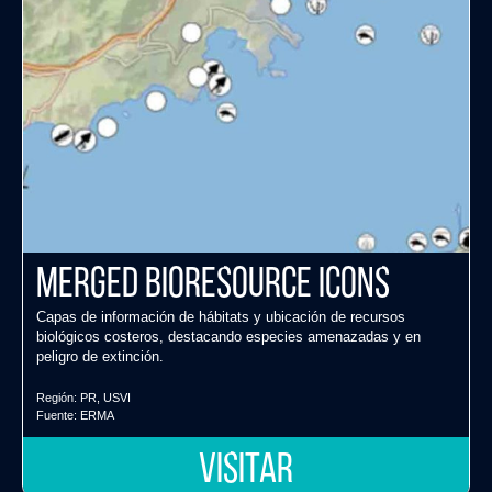
Merged Bioresource Icons
Capas de información de hábitats y ubicación de recursos
biológicos costeros, destacando especies amenazadas y en
peligro de extinción.
Región:
PR
,
USVI
Fuente:
ERMA
VISITAR