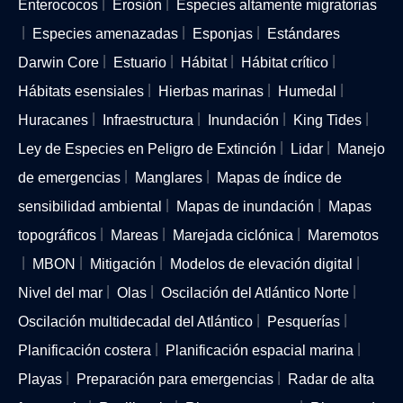
Enterococos
Erosión
Especies altamente migratorias
Especies amenazadas
Esponjas
Estándares
Darwin Core
Estuario
Hábitat
Hábitat crítico
Hábitats esensiales
Hierbas marinas
Humedal
Huracanes
Infraestructura
Inundación
King Tides
Ley de Especies en Peligro de Extinción
Lidar
Manejo
de emergencias
Manglares
Mapas de índice de
sensibilidad ambiental
Mapas de inundación
Mapas
topográficos
Mareas
Marejada ciclónica
Maremotos
MBON
Mitigación
Modelos de elevación digital
Nivel del mar
Olas
Oscilación del Atlántico Norte
Oscilación multidecadal del Atlántico
Pesquerías
Planificación costera
Planificación espacial marina
Playas
Preparación para emergencias
Radar de alta