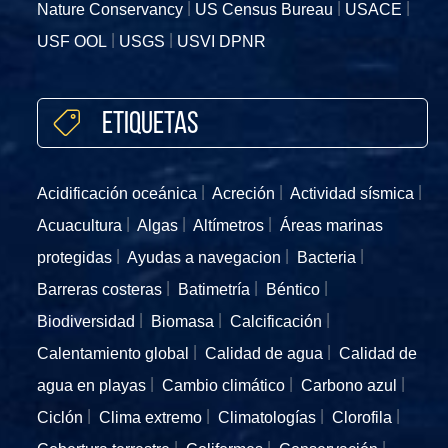
Nature Conservancy
US Census Bureau
USACE
USF OOL
USGS
USVI DPNR
Etiquetas
Acidificación oceánica
Acreción
Actividad sísmica
Acuacultura
Algas
Altímetros
Áreas marinas
protegidas
Ayudas a navegacion
Bacteria
Barreras costeras
Batimetría
Béntico
Biodiversidad
Biomasa
Calcificación
Calentamiento global
Calidad de agua
Calidad de
agua en playas
Cambio climático
Carbono azul
Ciclón
Clima extremo
Climatologías
Clorofila