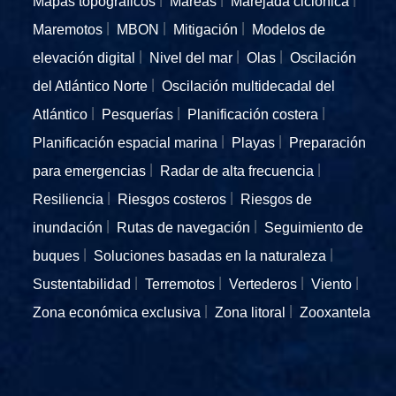
Mapas topográficos
Mareas
Marejada ciclónica
Maremotos
MBON
Mitigación
Modelos de
elevación digital
Nivel del mar
Olas
Oscilación
del Atlántico Norte
Oscilación multidecadal del
Atlántico
Pesquerías
Planificación costera
Planificación espacial marina
Playas
Preparación
para emergencias
Radar de alta frecuencia
Resiliencia
Riesgos costeros
Riesgos de
inundación
Rutas de navegación
Seguimiento de
buques
Soluciones basadas en la naturaleza
Sustentabilidad
Terremotos
Vertederos
Viento
Zona económica exclusiva
Zona litoral
Zooxantela