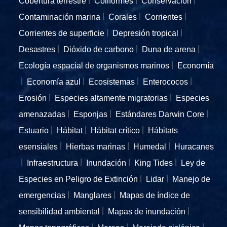
Cobertura terrestre
Coliformes
Conservación
Contaminación marina
Corales
Corrientes
Corrientes de superficie
Depresión tropical
Desastres
Dióxido de carbono
Duna de arena
Ecología espacial de organismos marinos
Economía
Economía azul
Ecosistemas
Enterococos
Erosión
Especies altamente migratorias
Especies
amenazadas
Esponjas
Estándares Darwin Core
Estuario
Hábitat
Hábitat crítico
Hábitats
esensiales
Hierbas marinas
Humedal
Huracanes
Infraestructura
Inundación
King Tides
Ley de
Especies en Peligro de Extinción
Lidar
Manejo de
emergencias
Manglares
Mapas de índice de
sensibilidad ambiental
Mapas de inundación