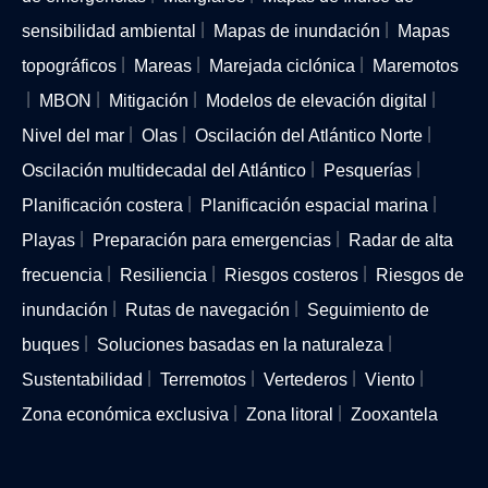
sensibilidad ambiental
Mapas de inundación
Mapas
topográficos
Mareas
Marejada ciclónica
Maremotos
MBON
Mitigación
Modelos de elevación digital
Nivel del mar
Olas
Oscilación del Atlántico Norte
Oscilación multidecadal del Atlántico
Pesquerías
Planificación costera
Planificación espacial marina
Playas
Preparación para emergencias
Radar de alta
frecuencia
Resiliencia
Riesgos costeros
Riesgos de
inundación
Rutas de navegación
Seguimiento de
buques
Soluciones basadas en la naturaleza
Sustentabilidad
Terremotos
Vertederos
Viento
Zona económica exclusiva
Zona litoral
Zooxantela