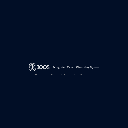
Regional Coastal Observing Systems
National Observing System Partners
©
2026 CARICOOS
Relevo de Responsabilidad
Certificaciones
facebook.com/CariCOOS
twitter.com/CariCOOS