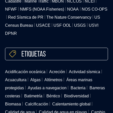
Cadastre
Marine Traffic
MBON
NCCOS
NCEI
NFWF
NMFS (NOAA Fisheries)
NOAA
NOS CO-OPS
Red Sísmica de PR
The Nature Conservancy
US
Census Bureau
USACE
USF OOL
USGS
USVI
DPNR
Etiquetas
Acidificación oceánica
Acreción
Actividad sísmica
Acuacultura
Algas
Altímetros
Áreas marinas
protegidas
Ayudas a navegacion
Bacteria
Barreras
costeras
Batimetría
Béntico
Biodiversidad
Biomasa
Calcificación
Calentamiento global
Calidad de agua
Calidad de agua en playas
Cambio