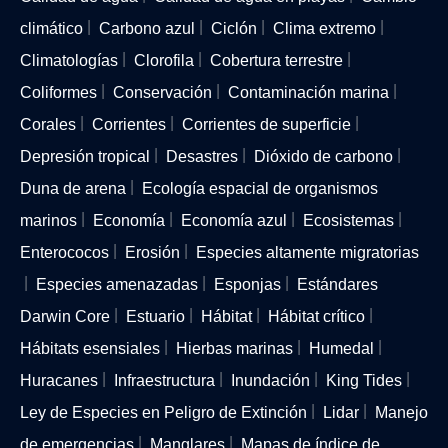
climático
Carbono azul
Ciclón
Clima extremo
Climatologías
Clorofila
Cobertura terrestre
Coliformes
Conservación
Contaminación marina
Corales
Corrientes
Corrientes de superficie
Depresión tropical
Desastres
Dióxido de carbono
Duna de arena
Ecología espacial de organismos
marinos
Economía
Economía azul
Ecosistemas
Enterococos
Erosión
Especies altamente migratorias
Especies amenazadas
Esponjas
Estándares
Darwin Core
Estuario
Hábitat
Hábitat crítico
Hábitats esensiales
Hierbas marinas
Humedal
Huracanes
Infraestructura
Inundación
King Tides
Ley de Especies en Peligro de Extinción
Lidar
Manejo
de emergencias
Manglares
Mapas de índice de